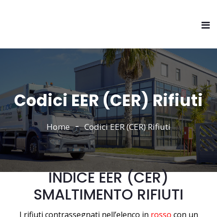
Codici EER (CER) Rifiuti
Home
Codici EER (CER) Rifiuti
INDICE EER (CER)
SMALTIMENTO RIFIUTI
I rifiuti contrassegnati nell’elenco in
rosso
con un