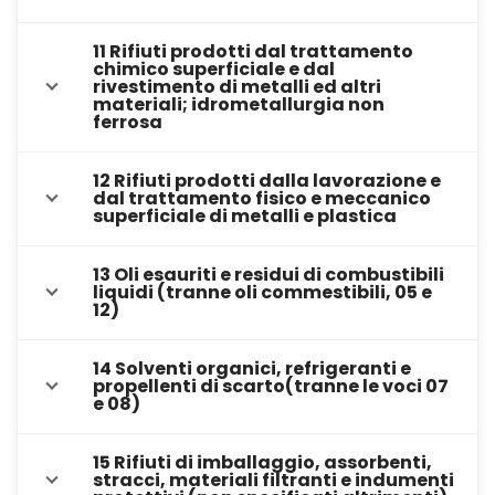
11 Rifiuti prodotti dal trattamento
chimico superficiale e dal
rivestimento di metalli ed altri
materiali; idrometallurgia non
ferrosa
12 Rifiuti prodotti dalla lavorazione e
dal trattamento fisico e meccanico
superficiale di metalli e plastica
13 Oli esauriti e residui di combustibili
liquidi (tranne oli commestibili, 05 e
12)
14 Solventi organici, refrigeranti e
propellenti di scarto(tranne le voci 07
e 08)
15 Rifiuti di imballaggio, assorbenti,
stracci, materiali filtranti e indumenti