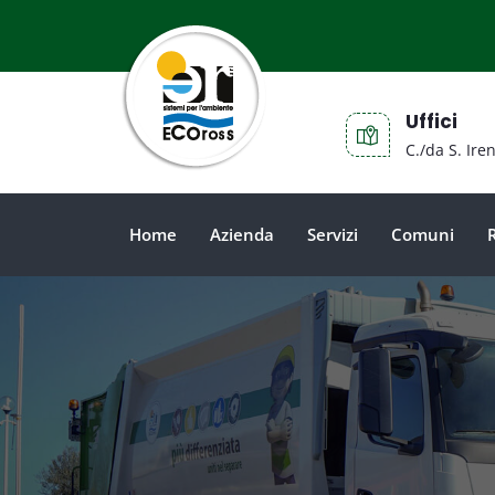
Uffici
C./da S. Ire
Home
Azienda
Servizi
Comuni