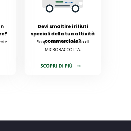
in
Devi smaltire i rifiuti
re?
speciali della tua attività
commerciale?
nte.
Scopri il nostro servizio di
MICRORACCOLTA.
SCOPRI DI PIÙ