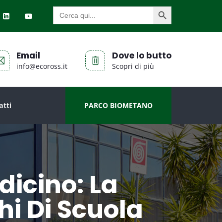
SEARCH BUTTON
Search
for:
Email
Dove lo butto
info@ecoross.it
Scopri di più
atti
PARCO BIOMETANO
dicino: La
chi Di Scuola