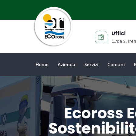
Uffici
C./da S. Ire
Home
Azienda
Servizi
Comuni
Ecoross E
Sostenibilit