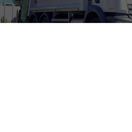
Area
*
Privato
Ente
Denominazione
*