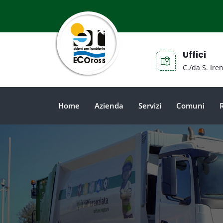
Uffici
C./da S. Ire
Home
Azienda
Servizi
Comuni