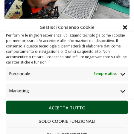
Gestisci Consenso Cookie
Per fornire le migliori esperienze, utilizziamo tecnologie come i cookie
per memorizzare e/o accedere alle informazioni del dispositivo. Il
consenso a queste tecnologie ci permetterà di elaborare dati come il
comportamento di navigazione o ID unici su questo sito. Non
acconsentire o ritirare il consenso può influire negativamente su alcune
caratteristiche e funzioni.
Funzionale
Sempre attivo
Contatti
Marketing
Market
(+39) 0983 565045
ACCETTA TUTTO
C.da S. Irene – Zona Industriale – 87067 Corigliano-Rossano
(CS)
SOLO COOKIE FUNZIONALI
info@ecoross.it