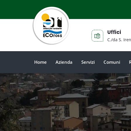
Uffici
C./da S. Ire
Home
Azienda
Servizi
Comuni