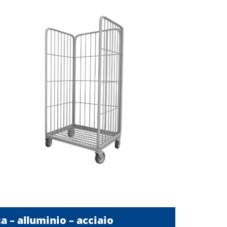
ca – alluminio – acciaio