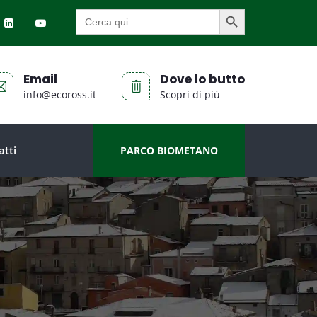
SEARCH BUTTON
Search
for:
Email
Dove lo butto
info@ecoross.it
Scopri di più
atti
PARCO BIOMETANO