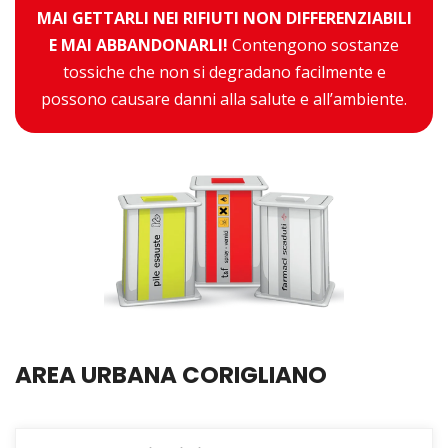
MAI GETTARLI NEI RIFIUTI NON DIFFERENZIABILI
E MAI ABBANDONARLI!
Contengono sostanze
tossiche che non si degradano facilmente e
possono causare danni alla salute e all’ambiente.
AREA URBANA CORIGLIANO