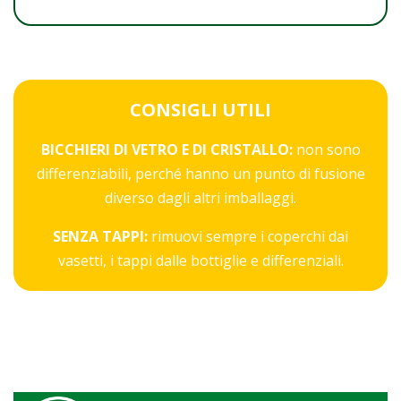
CONSIGLI UTILI
BICCHIERI DI VETRO E DI CRISTALLO:
non sono
differenziabili, perché hanno un punto di fusione
diverso dagli altri imballaggi.
SENZA TAPPI:
rimuovi sempre i coperchi dai
vasetti, i tappi dalle bottiglie e differenziali.