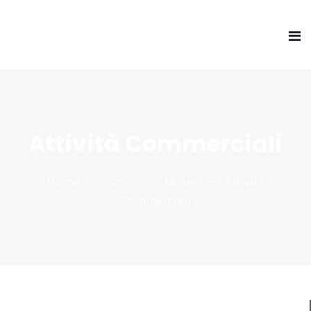
Attività Commerciali
Home
Comuni
Maierà
Attività
Commerciali