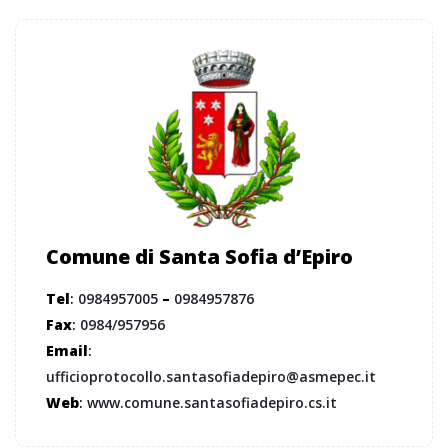
Comune di Santa Sofia d’Epiro
Tel
:
0984957005
–
0984957876
Fax
:
0984/957956
Email
:
ufficioprotocollo.santasofiadepiro@asmepec.it
Web
:
www.comune.santasofiadepiro.cs.it